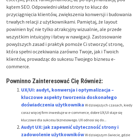
kątem SEO. Odpowiedni układ strony to klucz do
przyciągnięcia klientów, zwiększenia konwersji i budowania
trwałych relacji z użytkownikami. Pamiętaj, że layout
powinien być nie tylko atrakcyjny wizualnie, ale przede
wszystkim intuicyjny i łatwy w nawigacji. Zastosowanie
powyższych zasad i praktyk pomoże Ci stworzyć stronę,
która spełni oczekiwania zarówno Twoje, jak i Twoich
klientów, prowadząc do sukcesu Twojego biznesu e-
commerce.
Powninno Zainteresować Cię Również:
UX/UI: audyt, konwersja i optymalizacja –
kluczowe aspekty tworzenia doskonałego
doświadczenia użytkownika
W dzisiejszych czasach, kiedy
coraz więcej firm inwestuje w e-commerce, dobre UX/UI staje się
kluczowe dla sukcesu biznesowego. UX odnosi się do...
Audyt UX: jak zapewnić użyteczność strony i
zadowolenie użytkowników
W dzisiejszym świecie, gdzie