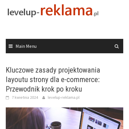
Skip
to
content
Main Menu
Kluczowe zasady projektowania
layoutu strony dla e-commerce:
Przewodnik krok po kroku
7 kwietnia 2024
levelup-reklama.pl