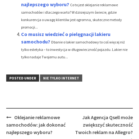
najlepszego wyboru?
Co to jest oklejanie reklamowe
samochodów i dlaczego warto? W dzisiejszym świecie, gdzie
konkurencja o uwagę klientów jest ogromna, skuteczne metody
promocji...
Co musisz wiedzieć o pielęgnacji lakieru
samochodu?
Dbanie o lakier samochodowy to coś więcej niż
tylko estetyka – to inwestycja w długowieczność pojazdu. Lakier nie
tylko nadaje Twojemu autu...
POSTED UNDER
NIE TYLKO INTERNET
Post
Oklejanie reklamowe
Jak Agencja Qsell może
navigation
samochodów: jak dokonać
zwiększyć skuteczność
najlepszego wyboru?
Twoich reklam na Allegro?