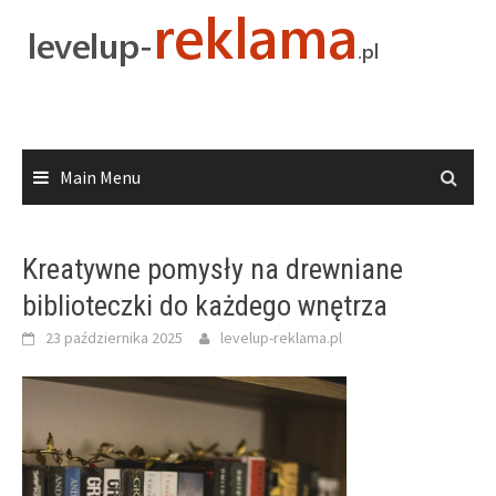
Skip
to
content
Main Menu
Kreatywne pomysły na drewniane
biblioteczki do każdego wnętrza
23 października 2025
levelup-reklama.pl