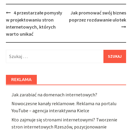
Post
4 przestarzałe pomysły
Jak promować swój biznes
navigation
w projektowaniu stron
poprzez rozdawanie ulotek
internetowych, których
warto unikać
Szukaj:
REKLAMA
Jak zarabiać na domenach internetowych?
Nowoczesne kanały reklamowe. Reklama na portalu
YouTube – agencja interaktywna Kielce
Kto zajmuje się stronami internetowymi? Tworzenie
stron internetowych Rzeszów, pozycjonowanie