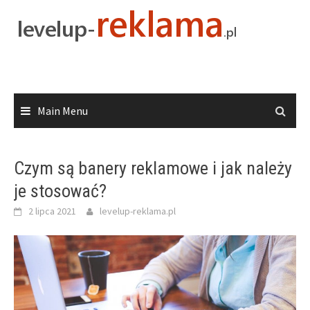
Skip
to
content
Main Menu
Czym są banery reklamowe i jak należy
je stosować?
2 lipca 2021
levelup-reklama.pl