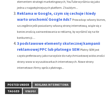
elementem strategii marketingowych, YouTube wyróżnia się jako
jedna z najpotężniejszych platform. Z każdym...
Reklama w Google, czym się cechuje i kiedy
warto uruchomić Google Ads?
Prowadząc własny biznes,
szczególnie jeśli posiadamy własną stronę internetową, wiąże się z
koniecznością zainwestowania w reklamę, by wyróżnić się na tle
konkurencji....
3 podstawowe elementy skutecznej kampanii
reklamowej PPC lub płatnego SEM
Płatny SEM jest
często preferowany jako narzędzie do natychmiastowej widoczności
strony www w wyszukiwarkach internetowych. Nowe strony
internetowe i firmy oprócz płatnego...
POSTED UNDER
REKLAMA INTERNETOWA
TAGGED
USŁUGI