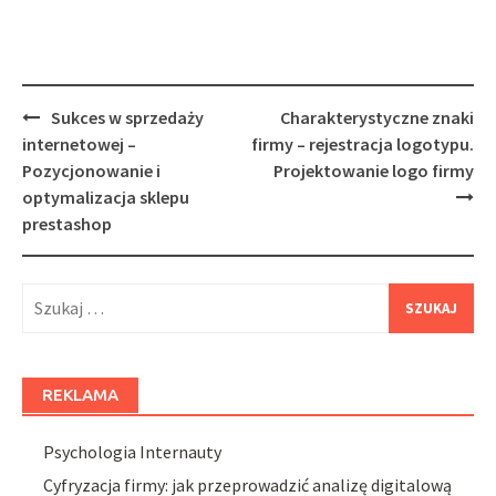
Post
Sukces w sprzedaży
Charakterystyczne znaki
navigation
internetowej –
firmy – rejestracja logotypu.
Pozycjonowanie i
Projektowanie logo firmy
optymalizacja sklepu
prestashop
Szukaj:
REKLAMA
Psychologia Internauty
Cyfryzacja firmy: jak przeprowadzić analizę digitalową