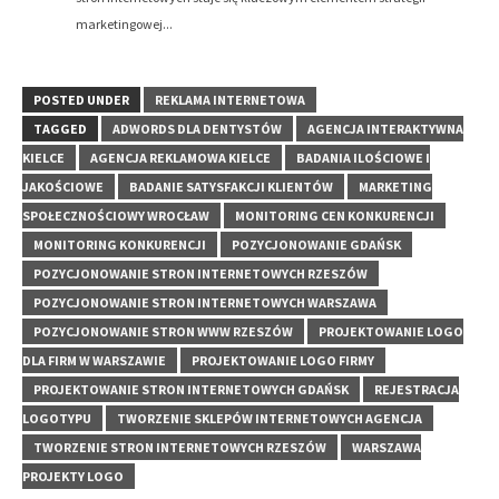
marketingowej...
POSTED UNDER
REKLAMA INTERNETOWA
TAGGED
ADWORDS DLA DENTYSTÓW
AGENCJA INTERAKTYWNA
KIELCE
AGENCJA REKLAMOWA KIELCE
BADANIA ILOŚCIOWE I
JAKOŚCIOWE
BADANIE SATYSFAKCJI KLIENTÓW
MARKETING
SPOŁECZNOŚCIOWY WROCŁAW
MONITORING CEN KONKURENCJI
MONITORING KONKURENCJI
POZYCJONOWANIE GDAŃSK
POZYCJONOWANIE STRON INTERNETOWYCH RZESZÓW
POZYCJONOWANIE STRON INTERNETOWYCH WARSZAWA
POZYCJONOWANIE STRON WWW RZESZÓW
PROJEKTOWANIE LOGO
DLA FIRM W WARSZAWIE
PROJEKTOWANIE LOGO FIRMY
PROJEKTOWANIE STRON INTERNETOWYCH GDAŃSK
REJESTRACJA
LOGOTYPU
TWORZENIE SKLEPÓW INTERNETOWYCH AGENCJA
TWORZENIE STRON INTERNETOWYCH RZESZÓW
WARSZAWA
PROJEKTY LOGO