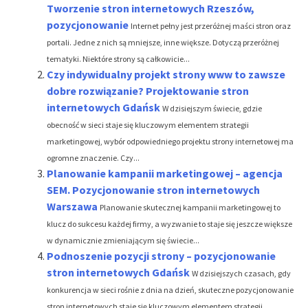
Tworzenie stron internetowych Rzeszów,
pozycjonowanie
Internet pełny jest przeróżnej maści stron oraz
portali. Jedne z nich są mniejsze, inne większe. Dotyczą przeróżnej
tematyki. Niektóre strony są całkowicie...
Czy indywidualny projekt strony www to zawsze
dobre rozwiązanie? Projektowanie stron
internetowych Gdańsk
W dzisiejszym świecie, gdzie
obecność w sieci staje się kluczowym elementem strategii
marketingowej, wybór odpowiedniego projektu strony internetowej ma
ogromne znaczenie. Czy...
Planowanie kampanii marketingowej – agencja
SEM. Pozycjonowanie stron internetowych
Warszawa
Planowanie skutecznej kampanii marketingowej to
klucz do sukcesu każdej firmy, a wyzwanie to staje się jeszcze większe
w dynamicznie zmieniającym się świecie...
Podnoszenie pozycji strony – pozycjonowanie
stron internetowych Gdańsk
W dzisiejszych czasach, gdy
konkurencja w sieci rośnie z dnia na dzień, skuteczne pozycjonowanie
stron internetowych staje się kluczowym elementem strategii