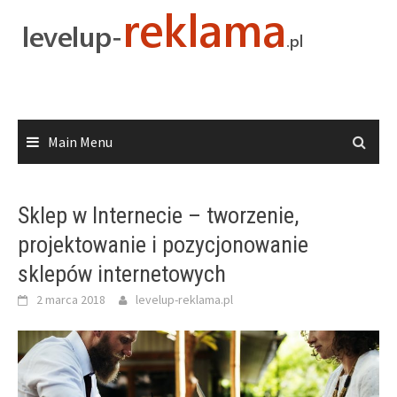
Skip
to
content
Main Menu
Sklep w Internecie – tworzenie,
projektowanie i pozycjonowanie
sklepów internetowych
2 marca 2018
levelup-reklama.pl