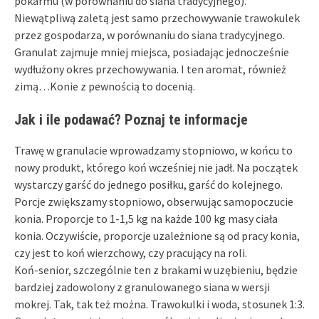
pokarmu (w porównaniu do siana tradycyjnego).
Niewątpliwą zaletą jest samo przechowywanie trawokulek
przez gospodarza, w porównaniu do siana tradycyjnego.
Granulat zajmuje mniej miejsca, posiadając jednocześnie
wydłużony okres przechowywania. I ten aromat, również
zimą…Konie z pewnością to docenią.
Jak i ile podawać? Poznaj te informacje
Trawę w granulacie wprowadzamy stopniowo, w końcu to
nowy produkt, którego koń wcześniej nie jadł. Na początek
wystarczy garść do jednego posiłku, garść do kolejnego.
Porcje zwiększamy stopniowo, obserwując samopoczucie
konia. Proporcje to 1-1,5 kg na każde 100 kg masy ciała
konia. Oczywiście, proporcje uzależnione są od pracy konia,
czy jest to koń wierzchowy, czy pracujący na roli.
Koń-senior, szczególnie ten z brakami w uzębieniu, będzie
bardziej zadowolony z granulowanego siana w wersji
mokrej. Tak, tak też można. Trawokulki i woda, stosunek 1:3.