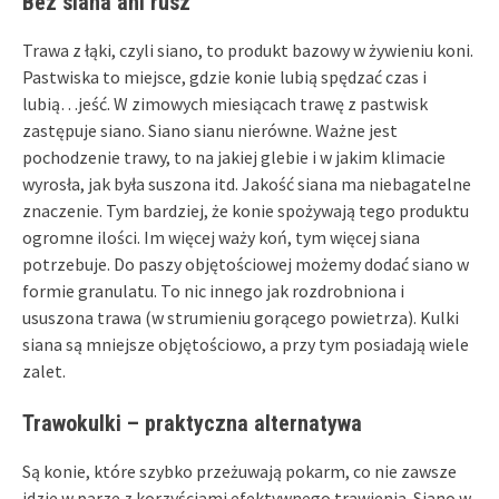
Bez siana ani rusz
Trawa z łąki, czyli siano, to produkt bazowy w żywieniu koni.
Pastwiska to miejsce, gdzie konie lubią spędzać czas i
lubią…jeść. W zimowych miesiącach trawę z pastwisk
zastępuje siano. Siano sianu nierówne. Ważne jest
pochodzenie trawy, to na jakiej glebie i w jakim klimacie
wyrosła, jak była suszona itd. Jakość siana ma niebagatelne
znaczenie. Tym bardziej, że konie spożywają tego produktu
ogromne ilości. Im więcej waży koń, tym więcej siana
potrzebuje. Do paszy objętościowej możemy dodać siano w
formie granulatu. To nic innego jak rozdrobniona i
ususzona trawa (w strumieniu gorącego powietrza). Kulki
siana są mniejsze objętościowo, a przy tym posiadają wiele
zalet.
Trawokulki – praktyczna alternatywa
Są konie, które szybko przeżuwają pokarm, co nie zawsze
idzie w parze z korzyściami efektywnego trawienia. Siano w