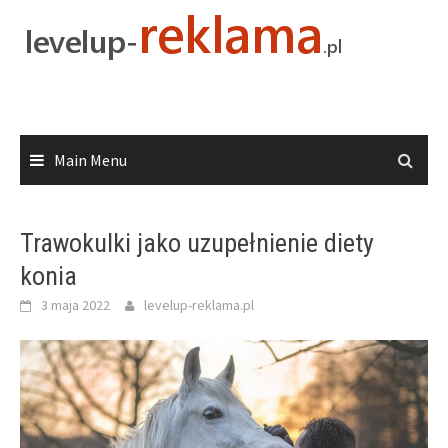
Skip
to
content
Main Menu
Trawokulki jako uzupełnienie diety
konia
3 maja 2022
levelup-reklama.pl