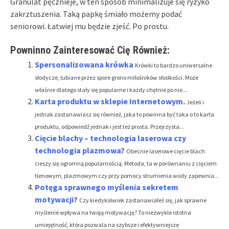
Granulat pęcznieje, w ten sposób minimalizuje się ryzyko
zakrztuszenia. Taką papkę śmiało możemy podać
seniorowi. Łatwiej mu będzie zjeść. Po prostu.
Powninno Zainteresować Cię Również:
Spersonalizowana krówka
Krówki to bardzo uniwersalne
słodycze, lubiane przez spore grono miłośników słodkości. Może
właśnie dlatego stały się popularne i każdy chętnie po nie...
Karta produktu w sklepie Internetowym.
Jeżeli i
jednak zastanawiasz się również, jaka to powinna być taka o to karta
produktu, odpowiedź jednak i jest też prosta. Przejrzysta...
Cięcie blachy – technologia laserowa czy
technologia plazmowa?
Obecnie laserowe cięcie blach
cieszy się ogromną popularnością. Metoda, ta w porównaniu z cięciem
tlenowym, plazmowym czy przy pomocy strumienia wody zapewnia...
Potęga sprawnego myślenia sekretem
motywacji?
Czy kiedykolwiek zastanawiałeś się, jak sprawne
myślenie wpływa na twoją motywację? To niezwykle istotna
umiejętność, która pozwala na szybsze i efektywniejsze